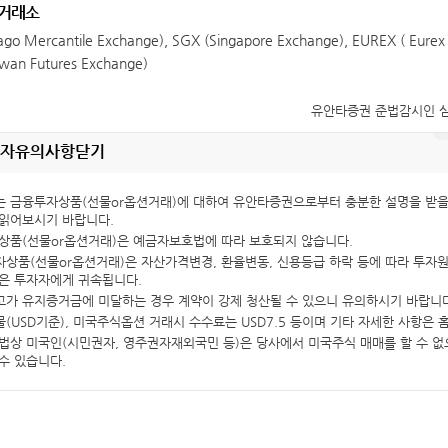
 거래소
go Mercantile Exchange), SGX (Singapore Exchange), EUREX ( Eurex
iwan Futures Exchange)
유안타증권 준법감시인 심사필 
자유의사항
닫기
 금융투자상품(선물or옵션거래)에 대하여 유안타증권으로부터 충분한 설명을 받을
읽어보시기 바랍니다.
상품(선물or옵션거래)은 예금자보호법에 따라 보호되지 않습니다.
상품(선물or옵션거래)은 자산가격변경, 환율변동, 신용등급 하락 등에 따라 투자원
은 투자자에게 귀속됩니다.
가 유지증거금에 미달하는 경우 계약이 강제 청산될 수 있으니 유의하시기 바랍니다
(USD기준), 미국주식옵션 거래시 수수료는 USD7.5 등이며 기타 자세한 사항은
법상 미국인(시민권자, 영주권자재외국민 등)은 당사에서 미국주식 매매를 할 수 없
수 있습니다.