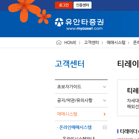
본문으로 바로가기
HOME
고객센터
매매시스템
온
고객센터
티레이더
초보자가이드
티레이
공지/약관/유의사항
차세대
해외선
매매시스템
온라인매매시스템
티레이더 G
온라인시스템안내