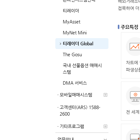
해외거래소에
접목하여 더
티레이더
MyAsset
주요특징
MyNet Mini
티레이더 Global
The Gosu
차트에 
국내 선물옵션 매매시
파생상
스템
DMA 서비스
모바일매매시스템
고객센터(ARS) 1588-
전 세계
2600
기타프로그램
업무안내