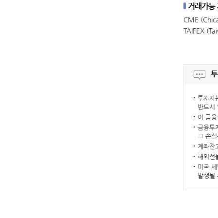
거래가능
CME (Chica
TAIFEX (Ta
투
투자자는
반드시 
이 금융
금융투자
그 손실
계좌잔고
해외선물
미국 세
발생될 