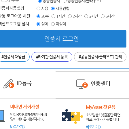
인증서 구분
공동인증서
공동인증서(클라우드)
인증서자동설정
사용
사용안함
자동 로그아웃 시간
30분
1시간
2시간
3시간
6시간
백신프로그램 설치
설치
미설치
인증서 로그인
#인증서 재발급
#타기관 인증서 등록
#공동인증서(클라우드) 관리
ID등록
인증센터
비대면 계좌개설
MyAsset 첫걸음
인터넷에서
(지점방문 No!)
초보탈출! 첫걸음만 떼면
당사 계좌를 개설하세요.
바로 거래가 가능합니다.
바로가기 >
바로가기 >