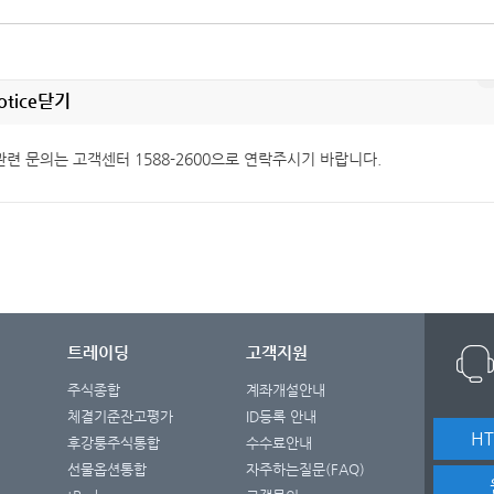
otice
닫기
관련 문의는 고객센터 1588-2600으로 연락주시기 바랍니다.
트레이딩
고객지원
주식종합
계좌개설안내
체결기준잔고평가
ID등록 안내
H
후강퉁주식통합
수수료안내
선물옵션통합
자주하는질문(FAQ)