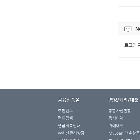
N
로그인 
금융상품몰
뱅킹/계좌/대출
추천펀드
통합자산현황
펀드검색
즉시이체
연금저축안내
거래내역
W자산관리상담
MyLoan 대출상품