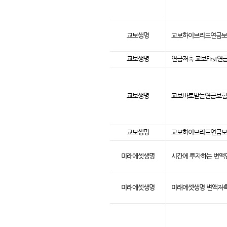
교보생명
교보하이브리드연금보험
교보생명
연금저축 교보First연
교보생명
교보바로받는연금보험(
교보생명
교보하이브리드연금보험2
미래에셋생명
시간에 투자하는 변액연
미래에셋생명
미래에셋생명 변액저축보