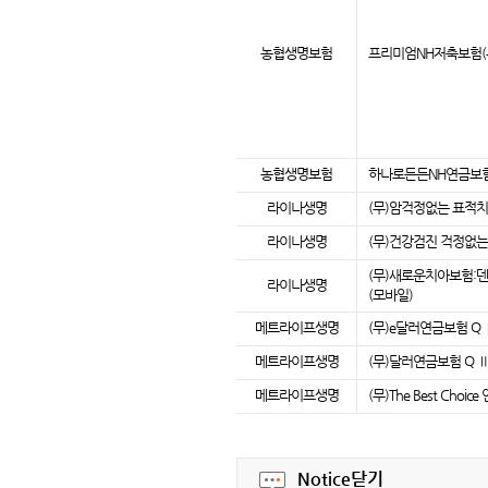
농협생명보험
프리미엄NH저축보험(무
농협생명보험
하나로든든NH연금보험(
라이나생명
(무)암걱정없는 표적치
라이나생명
(무)건강검진 걱정없는
(무)새로운치아보험:
라이나생명
(모바일)
메트라이프생명
(무)e달러연금보험 Q 
메트라이프생명
(무)달러연금보험 Q Ⅱ
메트라이프생명
(무)The Best Choi
Notice
닫기