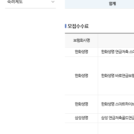
숙려제도
합계
모집수수료
보험회사명
한화생명
한화생명 연금저축 
한화생명
한화생명 바로연금보험
한화생명
한화생명 스마트하이
삼성생명
삼성 연금저축골드연금보