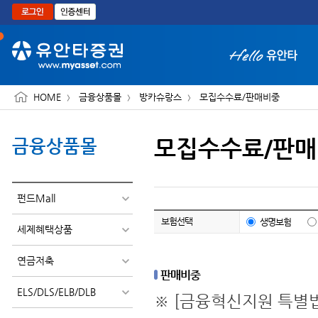
본문으로 바로가기
HOME
금융상품몰
방카슈랑스
모집수수료/판매비중
모집수수료/판
금융상품몰
화면 축소보기
펀드Mall
보험선택
생명보험
세제혜택상품
연금저축
판매비중
ELS/DLS/ELB/DLB
※ [금융혁신지원 특별법