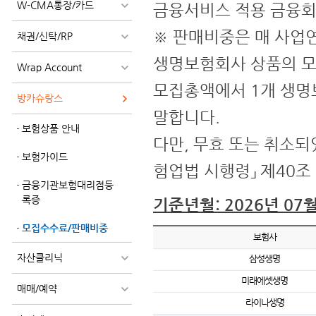
W-CMA통장/카드
금융서비스 적용 금융회
※ 판매비중은 매 사업
채권/신탁/RP
생명보험회사 상품의 모
Wrap Account
모집총액에서 1개 생명
방카슈랑스
말합니다.
보험상품 안내
다만, 무효 또는 취소되
보험가이드
험업법 시행령」 제40조 
금융기관보험대리점등
록증
기준년월: 2026년 07
모집수수료/판매비중
보험사
자산클리닉
삼성생명
미래에셋생명
매매/예약
라이나생명