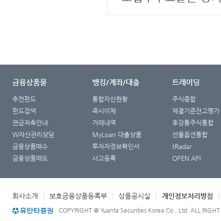
금융상품몰
뱅킹/계좌/대출
트레이딩
추천펀드
통합자산현황
주식종합
펀드검색
즉시이체
체결기준잔고평가
연금저축안내
거래내역
후강퉁주식통합
W자산관리상담
MyLoan 대출상품
선물옵션통합
금융상품매수
투자자정보확인서
tRadar
금융상품매도
사고등록
OPEN API
회사소개
|
보호금융상품등록부
|
상품공시실
|
개인정보처리방침
COPYRIGHT @ Yuanta Securities Korea Co., Ltd. ALL RIGH