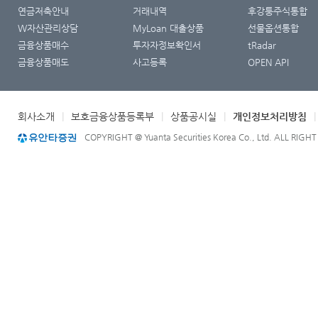
연금저축안내
거래내역
후강퉁주식통합
W자산관리상담
MyLoan 대출상품
선물옵션통합
금융상품매수
투자자정보확인서
tRadar
금융상품매도
사고등록
OPEN API
회사소개
|
보호금융상품등록부
|
상품공시실
|
개인정보처리방침
COPYRIGHT @ Yuanta Securities Korea Co., Ltd. ALL RIGH