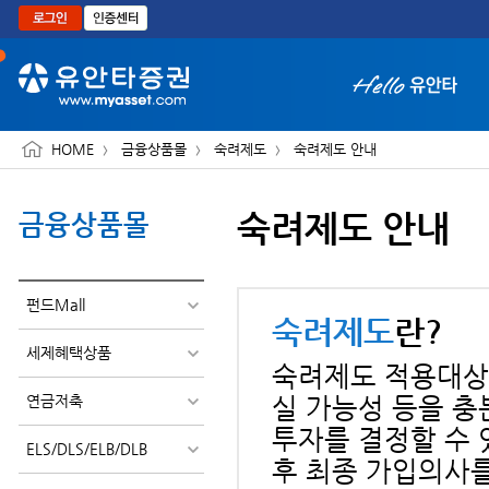
본문으로 바로가기
HOME
금융상품몰
숙려제도
숙려제도 안내
숙려제도 안내
금융상품몰
화면 축소보기
펀드Mall
숙려제도
란?
세제혜택상품
숙려제도 적용대상 
연금저축
실 가능성 등을 충
투자를 결정할 수
ELS/DLS/ELB/DLB
후 최종 가입의사