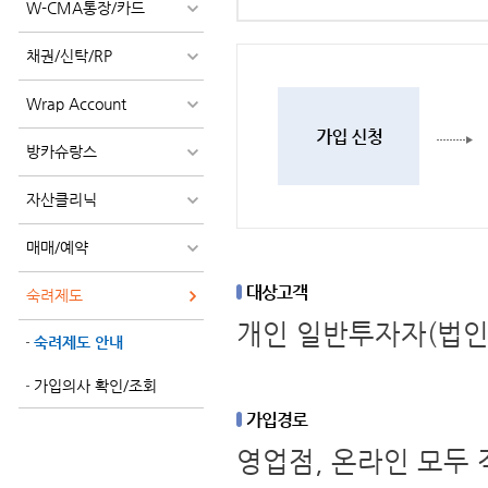
W-CMA통장/카드
채권/신탁/RP
Wrap Account
방카슈랑스
자산클리닉
매매/예약
대상고객
숙려제도
개인 일반투자자(법인
숙려제도 안내
가입의사 확인/조회
가입경로
영업점, 온라인 모두 