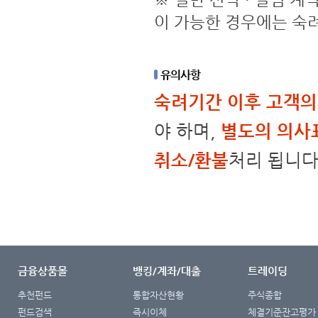
이 가능한 경우에는 숙
유의사항
숙려기간 이후 고객의
야 하며,
별도의 의사
취소/환불
처리 됩니다
금융상품몰
뱅킹/계좌/대출
트레이딩
추천펀드
통합자산현황
주식종합
펀드검색
즉시이체
체결기준잔고평가