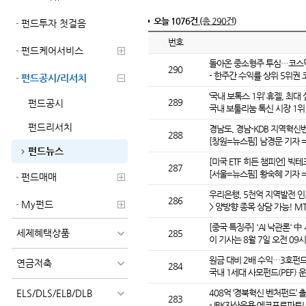
오늘 1076건
(총 290건)
펀드투자 첫걸음
번호
펀드케어서비스
돌아온 중소형주 투심…코스닥 레
290
- 한주간 수익률 상위 5위권
펀드공시/리서치
‘국내 보톡스 1위’ 휴젤, 최
289
펀드공시
국내 보툴리눔 톡신 시장 1위
펀드리서치
경남도, 경남-KDB 지역혁신벤
288
[창원=뉴스핌] 남경문 기자 
펀드뉴스
[미국 ETF 히든 챔피언] 빅테
287
[서울=뉴스핌] 황숙혜 기자 
펀드매매
우리은행, 5천억 지역발전 인
286
My펀드
> 양방향 종목 상담 가능! 
[중국 특징주] 'AI 낙관론' 中
세제혜택상품
285
이 기사는 8월 7일 오전 09시
원금 대비 2배 수익…3호펀드
연금저축
284
국내 1세대 사모펀드(PEF) 
ELS/DLS/ELB/DLB
408억 ‘경북혁신 벤처펀드’ 
283
- IBK자산운용·에코프로파트