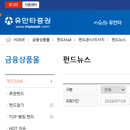
본문으로 바로가기
HOME
금융상품몰
펀드Mall
펀드공시/리서치
펀드뉴스
금융상품몰
펀드뉴스
화면 축소보기
펀드Mall
구분
추천펀드
조회기간
펀드찾기
TOP 랭킹 펀드
HOT 이슈