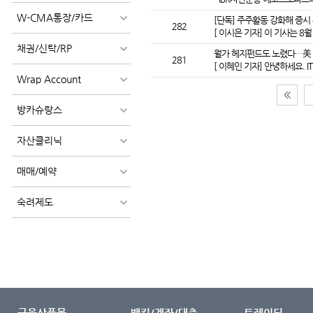
W-CMA통장/카드
[단독] 주주활동 강화해 증시 부
282
[ 이시은 기자] 이 기사는 8월
채권/신탁/RP
월가 헤지펀드도 노렸다…美 '
281
[ 이혜인 기자] 안녕하세요. 
Wrap Account
방카슈랑스
자산클리닉
매매/예약
숙려제도
금융상품몰
뱅킹/계좌/대출
트레이딩