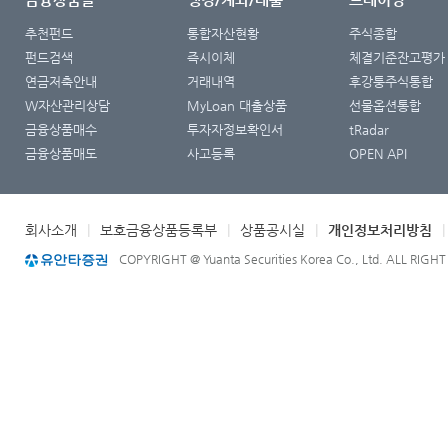
추천펀드
통합자산현황
주식종합
펀드검색
즉시이체
체결기준잔고평가
연금저축안내
거래내역
후강퉁주식통합
W자산관리상담
MyLoan 대출상품
선물옵션통합
금융상품매수
투자자정보확인서
tRadar
금융상품매도
사고등록
OPEN API
회사소개
|
보호금융상품등록부
|
상품공시실
|
개인정보처리방침
COPYRIGHT @ Yuanta Securities Korea Co., Ltd. ALL RIGH