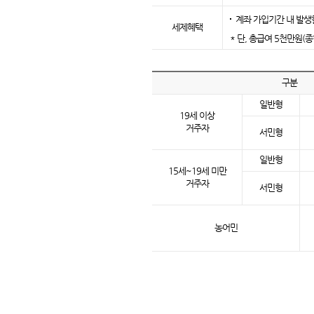
계좌 가입기간 내 발생
세제혜택
* 단, 총급여 5천만원(
구분
일반형
19세 이상
거주자
서민형
일반형
15세~19세 미만
거주자
서민형
농어민