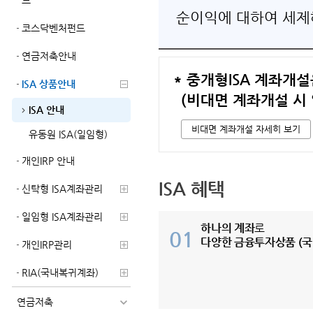
드
순이익에 대하여
세제
코스닥벤처펀드
연금저축안내
* 중개형ISA 계좌개
ISA 상품안내
(비대면 계좌개설 시
ISA 안내
비대면 계좌개설 자세히 보기
유동원 ISA(일임형)
개인IRP 안내
ISA 혜택
신탁형 ISA계좌관리
일임형 ISA계좌관리
하나의 계좌
로
01
다양한 금융투자상품
(국
개인IRP관리
RIA(국내복귀계좌)
연금저축