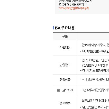
만기자금을
연금계좌에 납입 시,
연금계좌 추가납입액의
10%(300만원 限) 세액공제
ISA 주요내용
구분
만19세 이상 거주자, 
가입대상
* 단, 가입일 또는 연
연 2,000만원, 5년
납입한도
2천만원 × [1+가입 
* 단, 기존 소득공제장기
국내상장주식, 펀드, ETF,
편입상품
3년 (계약기간 연장 가
의무보유기간
의무보유기간 경과 전 
중도인출
* 단, 납입원금 초과 시