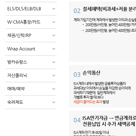
ELS/DLS/ELB/DLB
절세혜택(비과세+저율 분
02
계좌 가입기간에 계좌에서 발생한 이익과 손실을
W-CMA통장/카드
200만원(서민형, 농어민 400만원) 까
200만원(서민형, 농어민 400만원) 
채권/신탁/RP
Wrap Account
방카슈랑스
손익통산
03
자산클리닉
ISA계좌 내에서 발생한 금융투자상품의
과세대상
이익에서 손실을 차감한 순이익에
매매/예약
과세하기 때문에,
일반계좌에서
개별로 투자 할 때 보다
숙려제도
세금이 줄어드는 효과
발생
ISA만기자금 → 연금계좌
04
전환납입 시
추가 세액공제
ISA계좌 만기 후 60일 이내