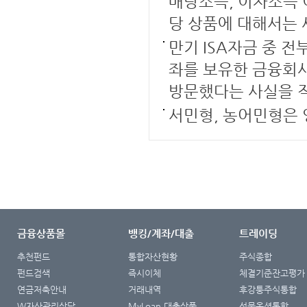
배당소득, 이자소득 
당 상품에 대해서는 
만기 ISA자금 중 
좌를 보유한 금융회사
방문했다는 사실을 
서민형, 농어민형은
금융상품몰
뱅킹/계좌/대출
트레이딩
추천펀드
통합자산현황
주식종합
펀드검색
즉시이체
체결기준잔고평가
연금저축안내
거래내역
후강퉁주식통합
W자산관리상담
MyLoan 대출상품
선물옵션통합