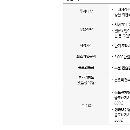
국내상장주
투자대상
향을 위반
시장지위, 
운용전략
밸류체인의
는 등 모멘
계약기간
만기 도래시
최소
가입금액
3,000만
중도입출금
부분 입출금
투자위험도
높은위험(
(맞춤성 유형)
목표전환형
중도해지시
80%)
수수료
성과보수형
중도해지시
80%)