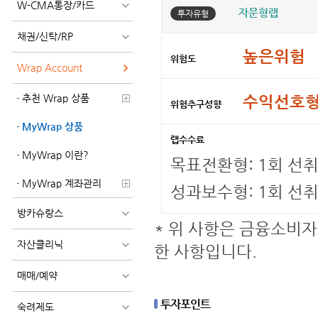
W-CMA통장/카드
자문형랩
투자유형
채권/신탁/RP
높은위험
위험도
Wrap Account
추천 Wrap 상품
수익선호
위험추구성향
MyWrap 상품
랩수수료
MyWrap 이란?
목표전환형: 1회 선취 
MyWrap 계좌관리
성과보수형: 1회 선취
방카슈랑스
* 위 사항은 금융소비자
자산클리닉
한 사항입니다.
매매/예약
투자포인트
숙려제도