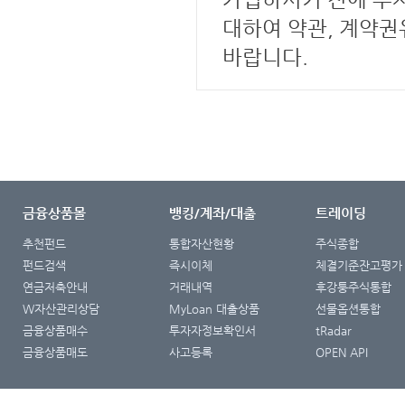
대하여 약관, 계약
바랍니다.
금융상품몰
뱅킹/계좌/대출
트레이딩
추천펀드
통합자산현황
주식종합
펀드검색
즉시이체
체결기준잔고평가
연금저축안내
거래내역
후강퉁주식통합
W자산관리상담
MyLoan 대출상품
선물옵션통합
금융상품매수
투자자정보확인서
tRadar
금융상품매도
사고등록
OPEN API