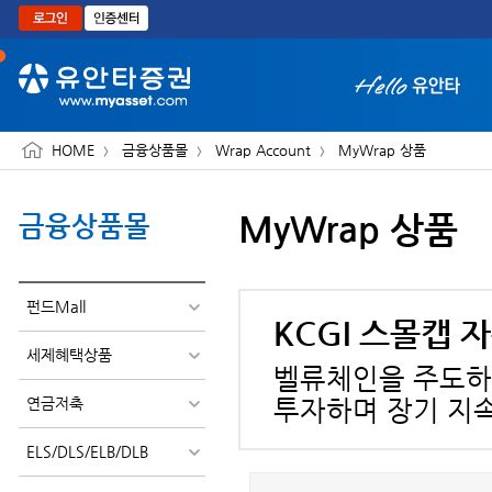
본문으로 바로가기
HOME
금융상품몰
Wrap Account
MyWrap 상품
MyWrap 상품
금융상품몰
화면 축소보기
펀드Mall
KCGI 스몰캡 
세제혜택상품
벨류체인을 주도하
연금저축
투자하며 장기 지
ELS/DLS/ELB/DLB