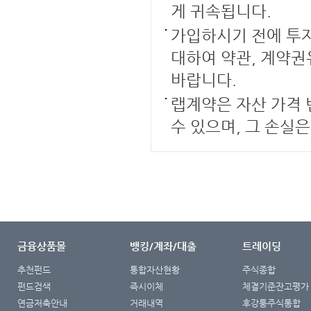
게 귀속됩니다.
가입하시기 전에 투자
대하여 약관, 계약
바랍니다.
랩계약은 자산 가격 
수 있으며, 그 손실
금융상품몰
뱅킹/계좌/대출
트레이딩
추천펀드
통합자산현황
주식종합
펀드검색
즉시이체
체결기준잔고평가
연금저축안내
거래내역
후강퉁주식통합