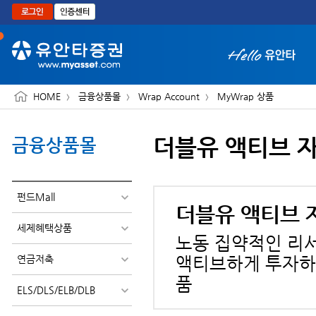
본문으로 바로가기
HOME
금융상품몰
Wrap Account
MyWrap 상품
더블유 액티브 
금융상품몰
화면 축소보기
펀드Mall
더블유 액티브 
세제혜택상품
노동 집약적인 리
연금저축
액티브하게 투자하
품
ELS/DLS/ELB/DLB