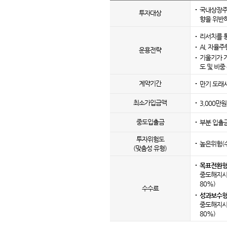
국내상장주
투자대상
향을 위반
리서치를 
AI, 자율
운용전략
기울기가 가
도 및 비중
계약기간
만기 도래시
최소
가입금액
3,000만
중도입출금
부분 입출금
투자위험도
높은위험(
(맞춤성 유형)
목표전환형
중도해지시
80%)
수수료
성과보수형
중도해지시
80%)