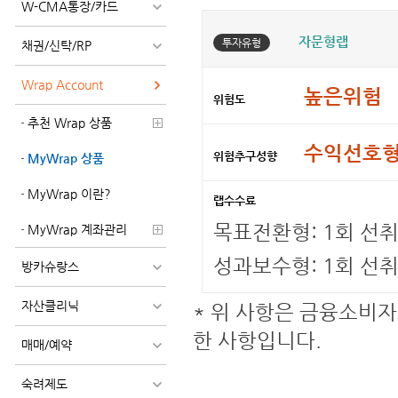
W-CMA통장/카드
자문형랩
투자유형
채권/신탁/RP
Wrap Account
높은위험
위험도
추천 Wrap 상품
수익선호
위험추구성향
MyWrap 상품
MyWrap 이란?
랩수수료
목표전환형: 1회 선취 
MyWrap 계좌관리
성과보수형: 1회 선취
방카슈랑스
자산클리닉
* 위 사항은 금융소비자
한 사항입니다.
매매/예약
숙려제도