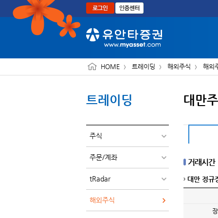
본문으로 바로가기
HOME
트레이딩
해외주식
해외
트레이딩
대만
주식
주문/계좌
거래시간
tRadar
대만 정규
해외주식
장