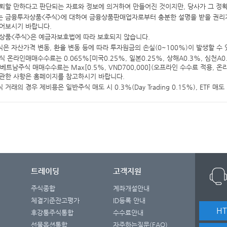
뢰할 만하다고 판단되는 자료와 정보에 의거하여 만들어진 것이지만, 당사가 그 정
 금융투자상품<주식>에 대하여 금융상품판매업자로부터 충분한 설명을 받을 권리가 
어보시기 바랍니다.
상품<주식>은 예금자보호법에 따라 보호되지 않습니다.
은 자산가격 변동, 환율 변동 등에 따라 투자원금의 손실(0~100%)이 발생할 수
식 온라인매매수수료는 0.065%[미국0.25%, 일본0.25%, 상해A0.3%, 심천A0.3
], 베트남주식 매매수수료는 Max[0.5%, VND700,000](오프라인 수수료 적용, 
관한 사항은 홈페이지를 참고하시기 바랍니다.
 거래의 경우 제비용은 일반주식 매도 시 0.3%(Day Trading 0.15%), ETF 매
트레이딩
고객지원
주식종합
계좌개설안내
체결기준잔고평가
ID등록 안내
H
후강퉁주식통합
수수료안내
선물옵션통합
자주하는질문(FAQ)