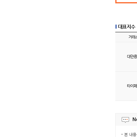
대표지수
거래
대만
증
타이
페
N
본 내용