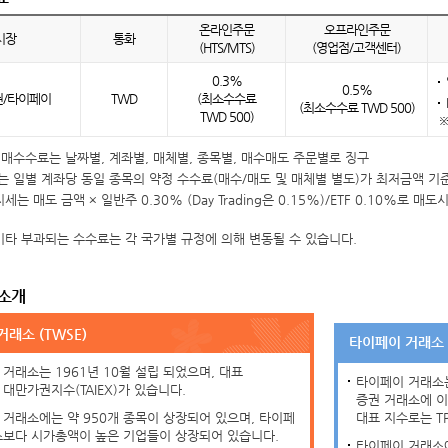
온라인
주문
오프라인
주문
시장
통화
(HTS/
MTS)
(영업점/
고객센터)
0.3%
0.5%
/
타이페이
TWD
(최소
수수료
(최소
수수료
TWD
500)
TWD
500)
※
매수수료는 날짜별, 계좌별, 매체별, 종목별, 매수매도 주문별로 징구
 일별 계좌당 동일 종목의 약정 수수료(매수/매도 및 매체별 별도)가 최저금액 기
세는 매도 금액 × 일반주 0.30% (Day Trading은 0.15%)/ETF 0.10%로
기타 부과되는 수수료는 각 국가별 규정에 의해 변동될 수 있습니다.
 소개
래소 (TWSE)
타이페이 거래소 (
거래소는 1961년 10월 설립 되었으며, 대표
타이페이 거래소는
대만가권지수(TAIEX)가 있습니다.
증권 거래소에 이
 거래소에는 약 950개 종목이 상장되어 있으며, 타이페
대표 지수로는 T
소보다 시가총액이 높은 기업들이 상장되어 있습니다.
타이페이 거래소에