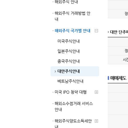
해외주식 안내
해외주식 거래방법 안
장
내
해외주식 국가별 안내
대만 단주
미국주식안내
정
일본주식안내
시
중국주식안내
대만주식안내
매매제도
베트남주식안내
미국 IPO 청약 대행
해외소수점거래 서비스
안내
해외주식양도소득세안
내