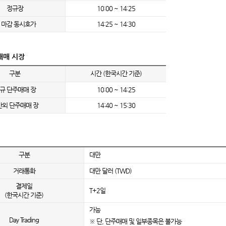
정규장
10:00 ~ 14:25
 마감 동시호가
14:25 ~ 14:30
매매 시장
구분
시간 (한국시간 기준)
규 단주매매 장
10:00 ~ 14:25
간외 단주매매 장
14:40 ~ 15:30
구분
대만
거래통화
대만 달러 (TWD)
결제일
T+2일
(한국시간 기준)
가능
Day Trading
※ 단, 단주매매 및 일부종목은 불가능