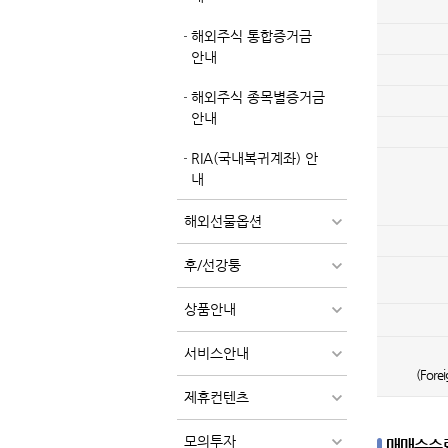
해외주식 통합증거금
안내
해외주식 종목별증거금
안내
RIA(국내복귀계좌) 안
내
해외선물옵션
후/선강퉁
상품안내
서비스안내
(Forei
제휴컨텐츠
모의투자
매매수수