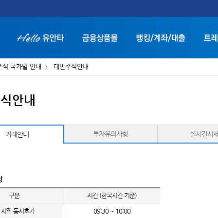
주식 국가별 안내
대만주식안내
주식안내
화면 축소보기
화면 확대보기
투자유의사항
실시간시
거래안내
장
구분
시간 (한국시간 기준)
 시작 동시호가
09:30 ~ 10:00