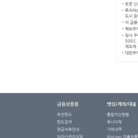
또한 신
투자자는
드시 읽
이 금융
해외주식
당사 주
500)
제도에 
대만주식
금융상품몰
뱅킹/계좌/대출
추천펀드
통합자산현황
펀드검색
즉시이체
연금저축안내
거래내역
W자산관리상담
MyLoan 대출상품