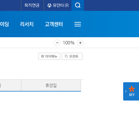
100%
세
휴장일