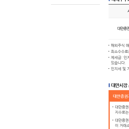
대만증권
해외주식 매
최소수수료는
제세금: 인지
있습니다.
인지세 및 
대만시장
대만증권거
대만증권 
지수로는 
대만증권
이 거래