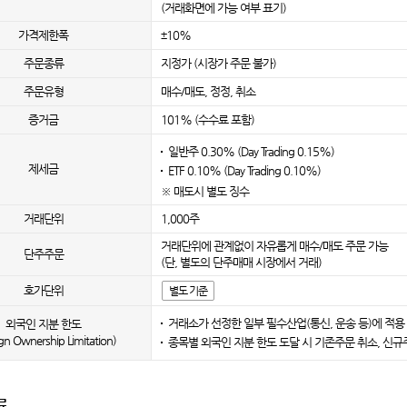
(거래화면에 가능 여부 표기)
가격제한폭
±10%
주문종류
지정가 (시장가 주문 불가)
주문유형
매수/매도, 정정, 취소
증거금
101% (수수료 포함)
일반주 0.30% (Day Trading 0.15%)
제세금
ETF 0.10% (Day Trading 0.10%)
※ 매도시 별도 징수
거래단위
1,000주
거래단위에 관계없이 자유롭게 매수/매도 주문 가능
단주주문
(단, 별도의 단주매매 시장에서 거래)
호가단위
별도 기준
거래소가 선정한 일부 필수산업(통신, 운송 등)에 적용
외국인 지분 한도
gn Ownership Limitation)
종목별 외국인 지분 한도 도달 시 기존주문 취소, 신
료