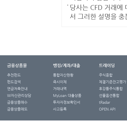
당사는 CFD 거래에
서 그러한 설명을 충
금융상품몰
뱅킹/계좌/대출
트레이딩
추천펀드
통합자산현황
주식종합
펀드검색
즉시이체
체결기준잔고평가
연금저축안내
거래내역
후강퉁주식통합
W자산관리상담
MyLoan 대출상품
선물옵션통합
금융상품매수
투자자정보확인서
tRadar
금융상품매도
사고등록
OPEN API