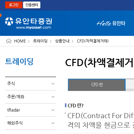
본문으로 바로가기
HOME
트레이딩
상품안내
CFD(차액결제거래)
CFD(차액결제거
트레이딩
화면 축소보기
주식
CFD 란
주문/계좌
CFD 란?
tRadar
CFD(Contract Fo
해외주식
격의 차액을 현금으로