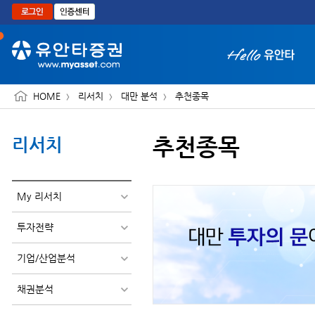
본문으로 바로가기
HOME
리서치
대만 분석
추천종목
추천종목
리서치
화면 축소보기
My 리서치
투자전략
기업/산업분석
채권분석