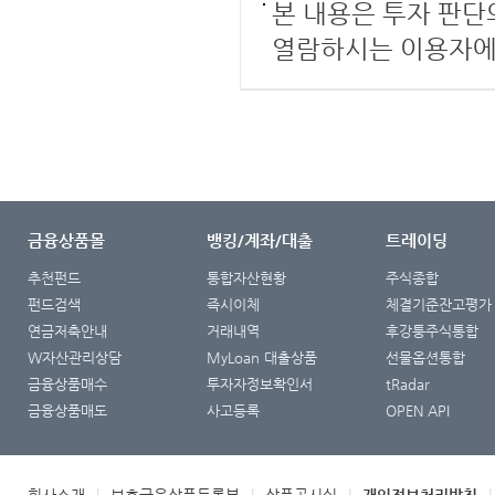
본 내용은 투자 판단
열람하시는 이용자에
금융상품몰
뱅킹/계좌/대출
트레이딩
추천펀드
통합자산현황
주식종합
펀드검색
즉시이체
체결기준잔고평가
연금저축안내
거래내역
후강퉁주식통합
W자산관리상담
MyLoan 대출상품
선물옵션통합
금융상품매수
투자자정보확인서
tRadar
금융상품매도
사고등록
OPEN API