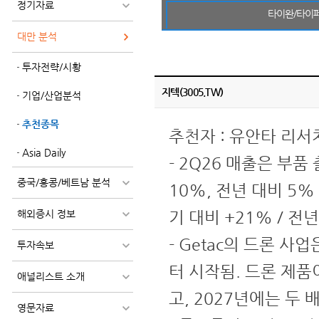
정기자료
타이완/타이
대만 분석
투자전략/시황
지텍(3005.TW)
기업/산업분석
추천종목
추천자 : 유안타 리서
Asia Daily
- 2Q26 매출은 부
중국/홍콩/베트남 분석
10%, 전년 대비 5%
해외증시 정보
기 대비 +21% / 전년
- Getac의 드론 사
투자속보
터 시작됨. 드론 제품
애널리스트 소개
고, 2027년에는 두
영문자료