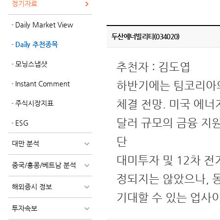
정기자료
Daily Market View
두산에너빌리티(034020)
Daily 추천종목
모닝스냅샷
추천자 : 김도엽
하반기에는 팀코리아의
Instant Comment
체결 전망. 미국 에너
주식시장지표
달러 규모의 금융 지원
ESG
단
대만 분석
대미투자 및 12차 전
중국/홍콩/베트남 분석
정되지는 않았으나, 
해외증시 정보
기대할 수 있는 업사
투자속보