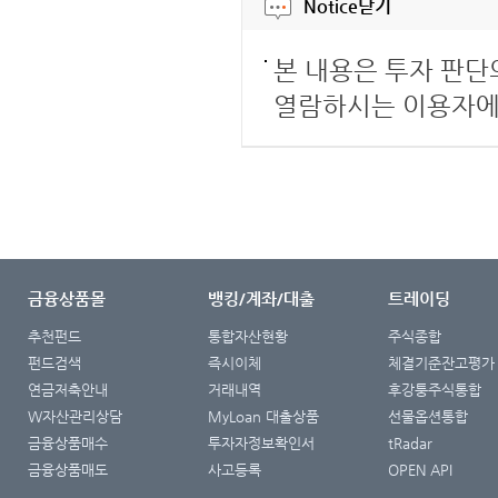
Notice
닫기
본 내용은 투자 판단
열람하시는 이용자에
금융상품몰
뱅킹/계좌/대출
트레이딩
추천펀드
통합자산현황
주식종합
펀드검색
즉시이체
체결기준잔고평가
연금저축안내
거래내역
후강퉁주식통합
W자산관리상담
MyLoan 대출상품
선물옵션통합
금융상품매수
투자자정보확인서
tRadar
금융상품매도
사고등록
OPEN API