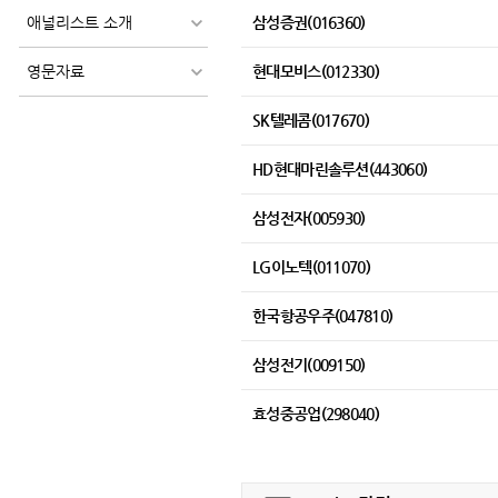
애널리스트 소개
삼성증권(016360)
영문자료
현대모비스(012330)
SK텔레콤(017670)
HD현대마린솔루션(443060)
삼성전자(005930)
LG이노텍(011070)
한국항공우주(047810)
삼성전기(009150)
효성중공업(298040)